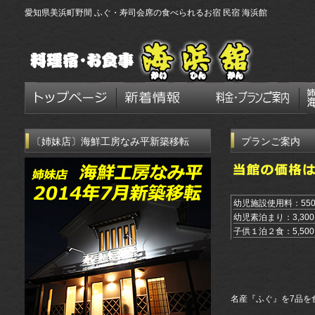
愛知県美浜町野間 ふぐ・寿司会席の食べられるお宿 民宿 海浜館
〔姉妹店〕海鮮工房なみ平新築移転
プランご案内
幼児施設使用料：55
幼児素泊まり：3,30
子供１泊２食：5,50
名産『ふぐ』を7品を