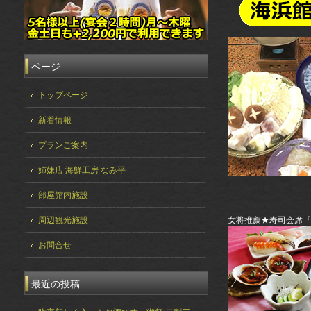
ページ
トップページ
新着情報
プランご案内
姉妹店 海鮮工房 なみ平
部屋館内施設
周辺観光施設
女将推薦★寿司会席『
お問合せ
最近の投稿