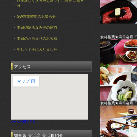
昨夜新しく入ったお酒です。獺祭 二割三
分
GW営業時間のお知らせ
本日姉妹店なみ平の建前
女将推薦★寿司会席『
本日のお泊まりのお客様
生しらす手に入りました
アクセス
女将推薦★寿司会席『
大きな地図で見る
知多娘 美浜恋 美浜町紹介